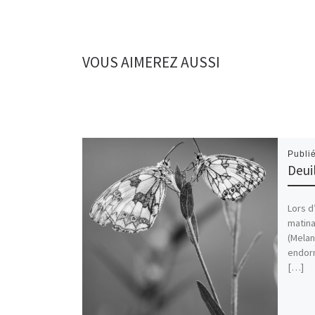
VOUS AIMEREZ AUSSI
Publi
Deui
Lors d
matina
(Melan
endorm
[…]