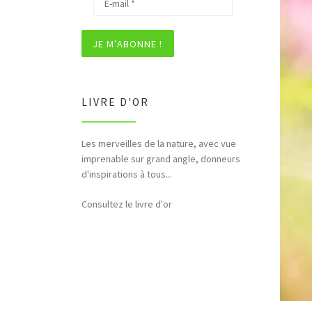
LIVRE D'OR
Les merveilles de la nature, avec vue
Bonjour et merci pour tous ces
imprenable sur grand angle, donneurs
hommages rendus à la nature (faune,
d'inspirations à tous...
flore,etc...)
Consultez le livre d'or