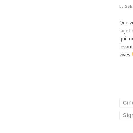
by
Séb
Que v
sujet 
qui me
levant
vives
Cin
Sig