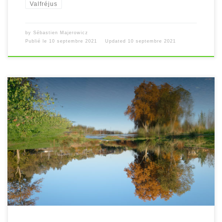
Valfréjus
by
Sébastien Majerowicz
Publié le
10 septembre 2021
Updated
10 septembre 2021
[…]