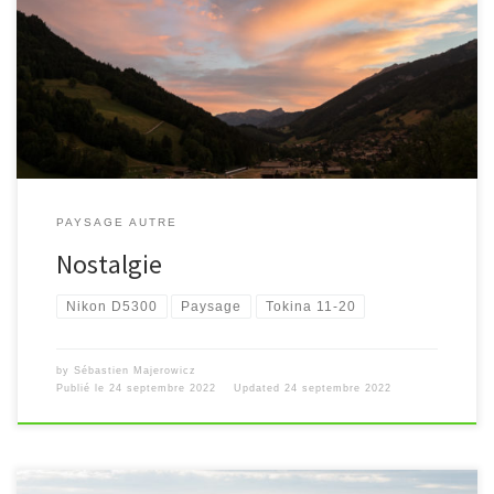
[…]
PAYSAGE AUTRE
Nostalgie
Nikon D5300
Paysage
Tokina 11-20
by
Sébastien Majerowicz
Publié le
24 septembre 2022
Updated
24 septembre 2022