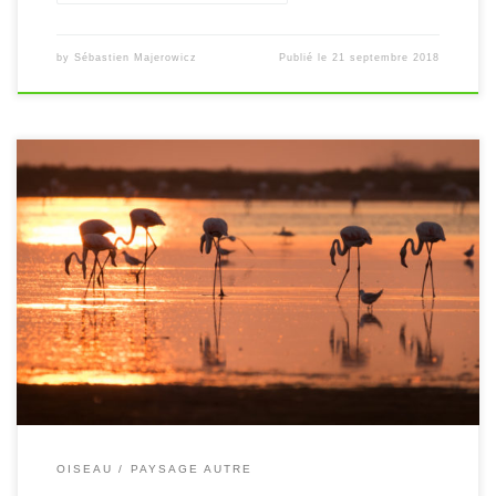
by
Sébastien Majerowicz
Publié le
21 septembre 2018
[…]
OISEAU
PAYSAGE AUTRE