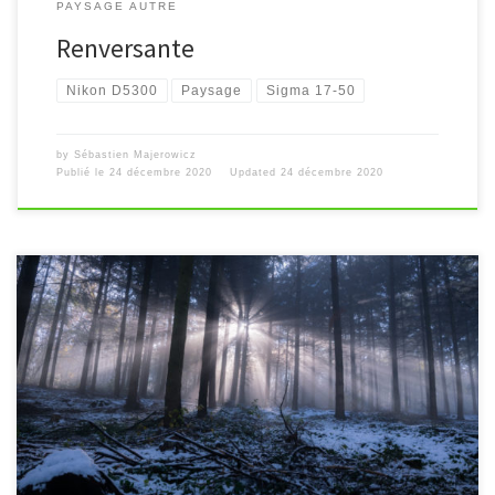
PAYSAGE AUTRE
Renversante
Nikon D5300
Paysage
Sigma 17-50
by
Sébastien Majerowicz
Publié le
24 décembre 2020
Updated
24 décembre 2020
[…]