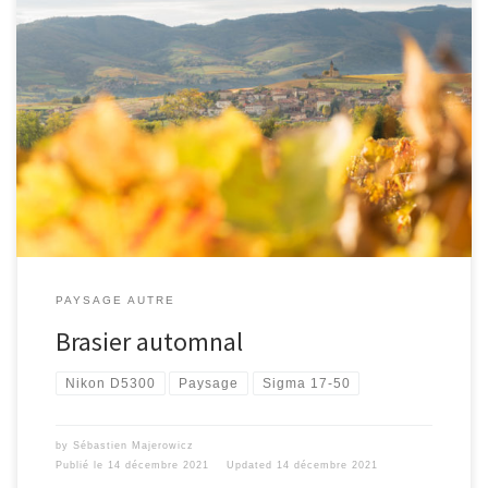
[…]
PAYSAGE AUTRE
Brasier automnal
Nikon D5300
Paysage
Sigma 17-50
by
Sébastien Majerowicz
Publié le
14 décembre 2021
Updated
14 décembre 2021