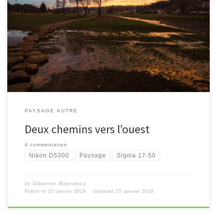
[…]
PAYSAGE AUTRE
Deux chemins vers l’ouest
4 commentaires
Nikon D5300
Paysage
Sigma 17-50
by
Sébastien Majerowicz
Publié le
25 janvier 2019
Updated
25 janvier 2019