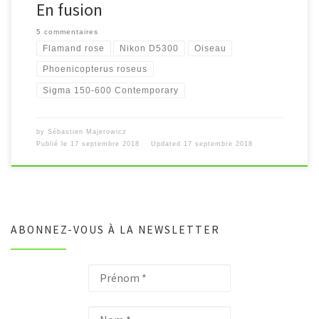
En fusion
5 commentaires
Flamand rose
Nikon D5300
Oiseau
Phoenicopterus roseus
Sigma 150-600 Contemporary
by
Sébastien Majerowicz
Publié le
17 septembre 2018
Updated
17 septembre 2018
ABONNEZ-VOUS À LA NEWSLETTER