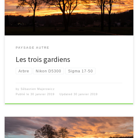
PAYSAGE AUTRE
Les trois gardiens
Arbre
Nikon D5300
Sigma 17-50
by
Sébastien Majerowicz
Publié le
30 janvier 2019
Updated
30 janvier 2019