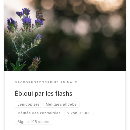
[…]
MACROPHOTOGRAPHIE ANIMALE
Ébloui par les flashs
Lépidoptère
Melitaea phoebe
Mélitée des centaurées
Nikon D5300
Sigma 105 macro