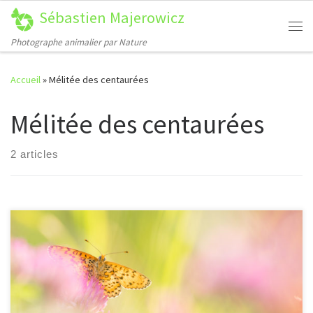
Sébastien Majerowicz
Passer au contenu
Me
Photographe animalier par Nature
Accueil
»
Mélitée des centaurées
Mélitée des centaurées
2 articles
[…]