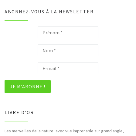
ABONNEZ-VOUS À LA NEWSLETTER
LIVRE D'OR
Les merveilles de la nature, avec vue imprenable sur grand angle,
Bonjour et merci pour tous ces hommages rendus à la nature (faune,