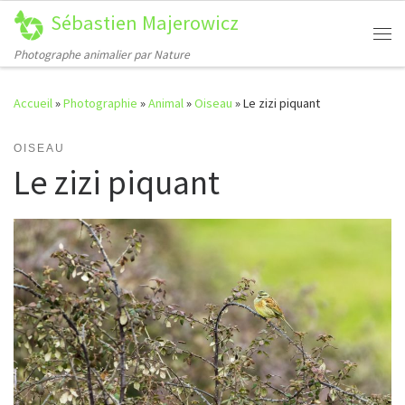
Sébastien Majerowicz
Passer au contenu
Me
Photographe animalier par Nature
Accueil
»
Photographie
»
Animal
»
Oiseau
»
Le zizi piquant
OISEAU
Le zizi piquant