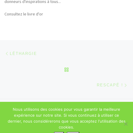
donneurs d'inspirations à tous...
flore,etc...)
Consultez le livre d'or
Parcourir les articles
Article précédent
LÉTHARGIE
RETOUR À LA LISTE DES
Ar
RESCAPÉ !
© 2026
Sébastien Majerowicz
–
Mentions légales
– Tous droits
Nous utilisons des cookies pour vous garantir la meilleure
réservés
expérience sur notre site. Si vous continuez à utiliser ce
dernier, nous considérerons que vous acceptez l'utilisation des
cookies.