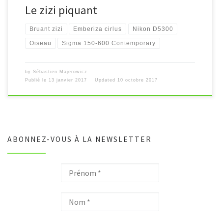
Le zizi piquant
Bruant zizi
Emberiza cirlus
Nikon D5300
Oiseau
Sigma 150-600 Contemporary
by
Sébastien Majerowicz
Publié le
13 janvier 2017
Updated
10 octobre 2017
ABONNEZ-VOUS À LA NEWSLETTER