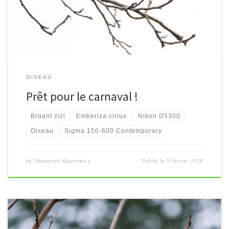
OISEAU
Prêt pour le carnaval !
Bruant zizi
Emberiza cirlus
Nikon D5300
Oiseau
Sigma 150-600 Contemporary
by
Sébastien Majerowicz
Publié le
5 février 2018