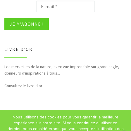
LIVRE D'OR
Les merveilles de la nature, avec vue imprenable sur grand angle,
donneurs d'inspirations à tous...
Consultez le livre d'or
Nous utilisons des cookies pour vous garantir la meilleure
© 2026
Sébastien Majerowicz
–
Mentions légales
– Tous droits
expérience sur notre site. Si vous continuez à utiliser ce
réservés
dernier, nous considérerons que vous acceptez l'utilisation des