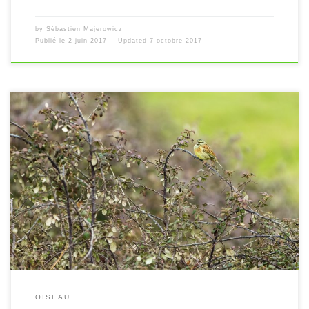
by
Sébastien Majerowicz
Publié le
2 juin 2017
Updated
7 octobre 2017
[…]
OISEAU