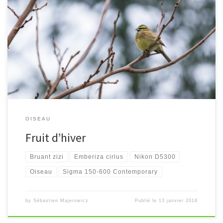
[…]
OISEAU
Fruit d’hiver
Bruant zizi
Emberiza cirlus
Nikon D5300
Oiseau
Sigma 150-600 Contemporary
by
Sébastien Majerowicz
Publié le
13 janvier 2018