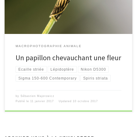
MACROPHOTOGRAPHIE ANIMALE
Un papillon chevauchant une fleur
Ecaille striée
Lépidoptère
Nikon D5300
Sigma 150-600 Contemporary
Spiris striata
by
Sébastien Majerowicz
Publié le
11 janvier 2017
Updated
10 octobre 2017