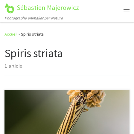
Sébastien Majerowicz
Passer au contenu
Me
Photographe animalier par Nature
Accueil
»
Spiris striata
Spiris striata
1 article
[…]