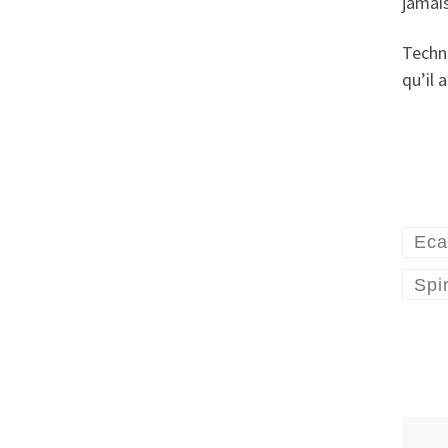
jamai
Techni
qu’il 
Ecai
Spir