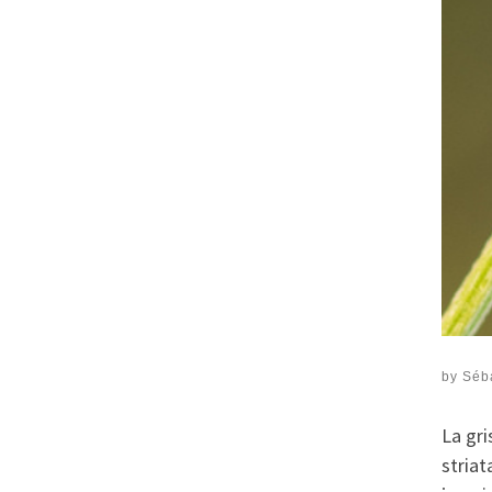
by
Séb
La gri
striat