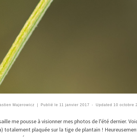
astien Majerowicz
|
Publié le
11 janvier 2017
-
Updated
10 octobre 
saille me pousse à visionner mes photos de l’été dernier. Voic
a) totalement plaquée sur la tige de plantain ! Heureusement qu