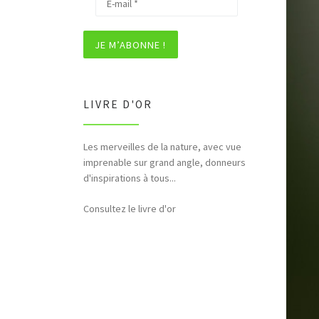
LIVRE D'OR
Les merveilles de la nature, avec vue
Bonjour et merci pour tous ces
imprenable sur grand angle, donneurs
hommages rendus à la nature (faune,
d'inspirations à tous...
flore,etc...)
Consultez le livre d'or