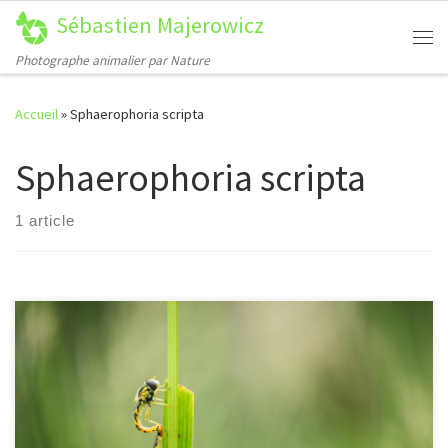
Sébastien Majerowicz
Passer au contenu
Me
Photographe animalier par Nature
Accueil
»
Sphaerophoria scripta
Sphaerophoria scripta
1 article
[…]