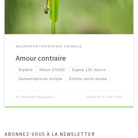
MACROPHOTOGRAPHIE ANIMALE
Amour contraire
Diptère
Nikon D5300
Sigma 105 macro
Sphaerophoria scripta
Syrphe porte-plume
by
Sébastien Majerowicz
Publié le
4 juillet 2018
ABONNEZ-VOUS À LA NEWSLETTER