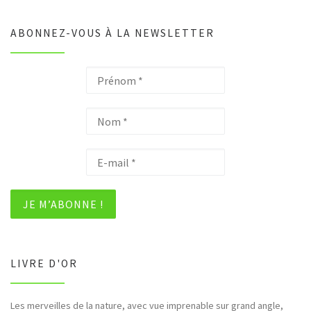
ABONNEZ-VOUS À LA NEWSLETTER
LIVRE D'OR
Les merveilles de la nature, avec vue imprenable sur grand angle,
Bonjour et merci pour tous ces hommages rendus à la nature (faune,