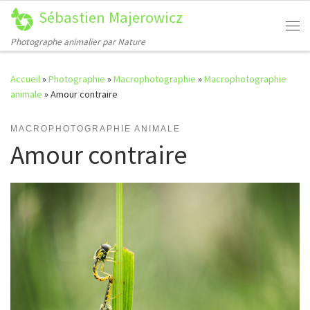
Sébastien Majerowicz
Passer au contenu
Me
Photographe animalier par Nature
Accueil
»
Photographie
»
Macrophotographie
»
Macrophotographie
animale
»
Amour contraire
MACROPHOTOGRAPHIE ANIMALE
Amour contraire