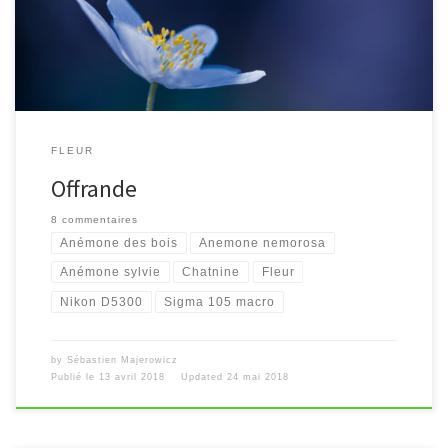
FLEUR
Offrande
8 commentaires
Anémone des bois
Anemone nemorosa
Anémone sylvie
Chatnine
Fleur
Nikon D5300
Sigma 105 macro
by
Sébastien Majerowicz
Publié le
13 avril 2018
Updated
24 mai 2018