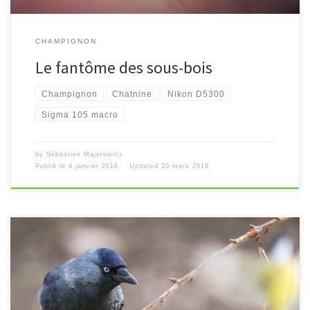
CHAMPIGNON
Le fantôme des sous-bois
Champignon
Chatnine
Nikon D5300
Sigma 105 macro
by
Sébastien Majerowicz
Publié le
4 janvier 2018
Updated
20 mars 2018
[…]