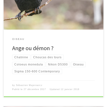
OISEAU
Ange ou démon ?
Chatnine
Choucas des tours
Coloeus monedula
Nikon D5300
Oiseau
Sigma 150-600 Contemporary
by
Sébastien Majerowicz
Publié le
27 décembre 2017
Updated
12 janvier 2018