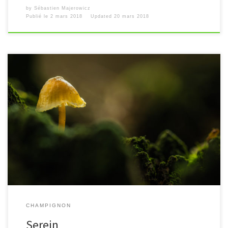
by
Sébastien Majerowicz
Publié le
2 mars 2018
Updated
20 mars 2018
[…]
CHAMPIGNON
Serein