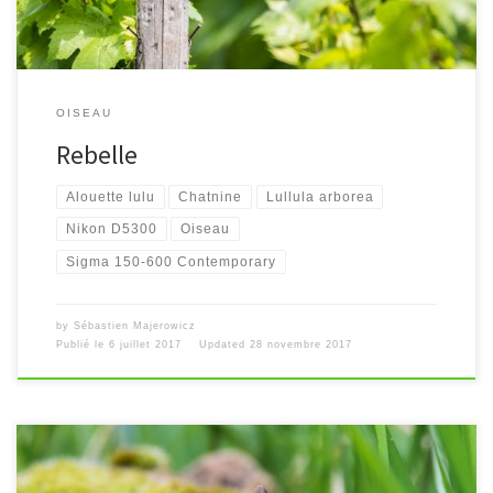
OISEAU
Rebelle
Alouette lulu
Chatnine
Lullula arborea
Nikon D5300
Oiseau
Sigma 150-600 Contemporary
by
Sébastien Majerowicz
Publié le
6 juillet 2017
Updated
28 novembre 2017