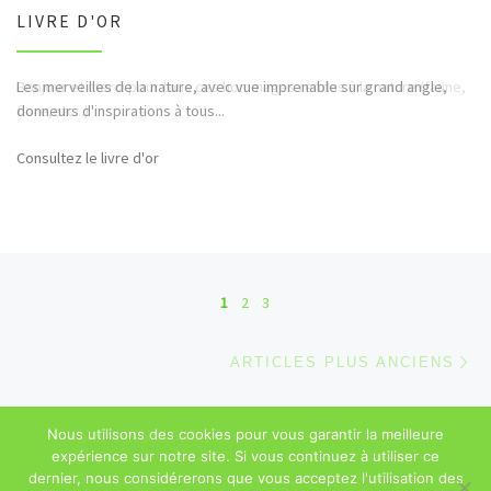
LIVRE D'OR
Bonjour et merci pour tous ces hommages rendus à la nature (faune,
flore,etc...)
Consultez le livre d'or
Navigation dans les articles
1
2
3
Ar
ARTICLES PLUS ANCIENS
Nous utilisons des cookies pour vous garantir la meilleure
© 2026
Sébastien Majerowicz
–
Mentions légales
– Tous droits
expérience sur notre site. Si vous continuez à utiliser ce
réservés
dernier, nous considérerons que vous acceptez l'utilisation des