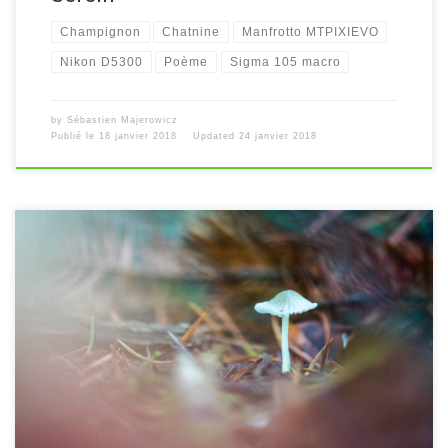
Champignon
Chatnine
Manfrotto MTPIXIEVO
Nikon D5300
Poème
Sigma 105 macro
by
Sébastien Majerowicz
Publié le
18 janvier 2018
Updated
24 janvier 2018
[…]