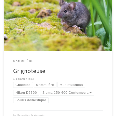
[…]
MAMMIFÈRE
Grignoteuse
1 commentaire
Chatnine
Mammifère
Mus musculus
Nikon D5300
Sigma 150-600 Contemporary
Souris domestique
by
Sébastien Majerowicz