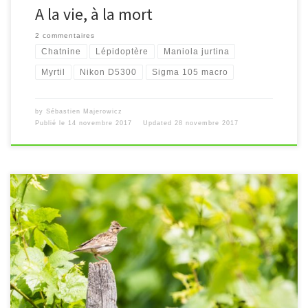
A la vie, à la mort
2 commentaires
Chatnine
Lépidoptère
Maniola jurtina
Myrtil
Nikon D5300
Sigma 105 macro
by
Sébastien Majerowicz
Publié le
14 novembre 2017
Updated
28 novembre 2017
[…]