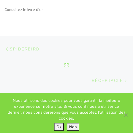
Consultez le livre d'or
Parcourir les articles
Article précédent
SPIDERBIRD
RETOUR À LA LISTE DES
Ar
RÉCEPTACLE
Nous utilisons des cookies pour vous garantir la meilleure
© 2026
Sébastien Majerowicz
–
Mentions légales
– Tous droits
expérience sur notre site. Si vous continuez à utiliser ce
réservés
dernier, nous considérerons que vous acceptez l'utilisation des
cookies.
Ok
Non