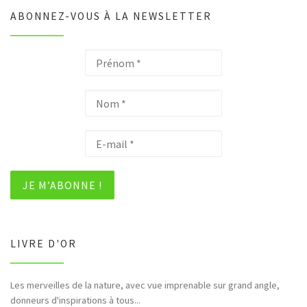
ABONNEZ-VOUS À LA NEWSLETTER
LIVRE D'OR
Les merveilles de la nature, avec vue imprenable sur grand angle,
Bonjour et merci pour tous ces hommages rendus à la nature (faune,
donneurs d'inspirations à tous...
flore,etc...)