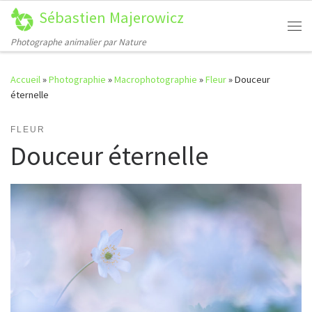
Sébastien Majerowicz
Passer au contenu
Me
Photographe animalier par Nature
Accueil
»
Photographie
»
Macrophotographie
»
Fleur
»
Douceur
éternelle
FLEUR
Douceur éternelle