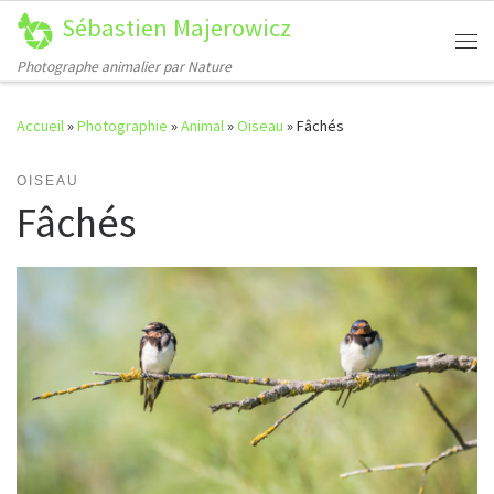
Sébastien Majerowicz
Passer au contenu
Me
Photographe animalier par Nature
Accueil
»
Photographie
»
Animal
»
Oiseau
»
Fâchés
OISEAU
Fâchés