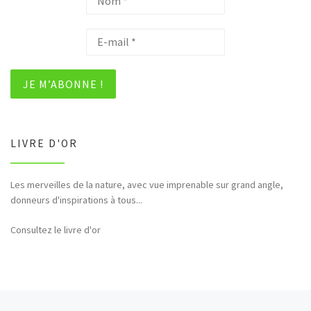
LIVRE D'OR
Les merveilles de la nature, avec vue imprenable sur grand angle,
Bonjour et merci pour tous ces hommages rendus à la nature (faune,
donneurs d'inspirations à tous...
flore,etc...)
Consultez le livre d'or
Article précédent