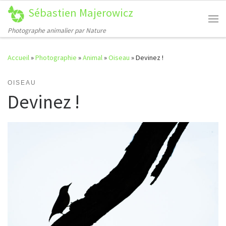
Sébastien Majerowicz
Passer au contenu
Me
Photographe animalier par Nature
Accueil
»
Photographie
»
Animal
»
Oiseau
»
Devinez !
OISEAU
Devinez !