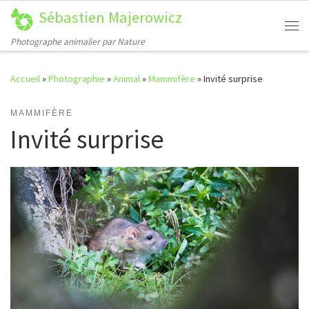
Sébastien Majerowicz
Passer au contenu
Me
Photographe animalier par Nature
Accueil
»
Photographie
»
Animal
»
Mammifère
»
Invité surprise
MAMMIFÈRE
Invité surprise