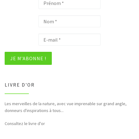
LIVRE D'OR
Les merveilles de la nature, avec vue imprenable sur grand angle,
Bonjour et merci pour tous ces hommages rendus à la nature (faune,
donneurs d'inspirations à tous...
flore,etc...)
Consultez le livre d'or