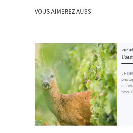
VOUS AIMEREZ AUSSI
Publi
L’au
Je sui
photog
un peu
beau C