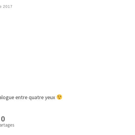
re 2017
dialogue entre quatre yeux
0
artages