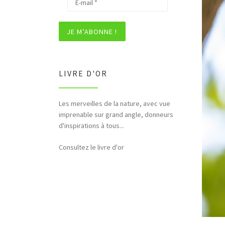
LIVRE D'OR
Les merveilles de la nature, avec vue
Bonjour et merci pour tous ces
imprenable sur grand angle, donneurs
hommages rendus à la nature (faune,
d'inspirations à tous...
flore,etc...)
Consultez le livre d'or