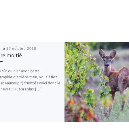
é le
19 octobre 2018
tre moitié
s sûr qu’hier avec cette
raphie d’arrière-train, vous étiez
 (beaucoup ?) frustré ! Voici donc le
hevreuil (Capreolus […]