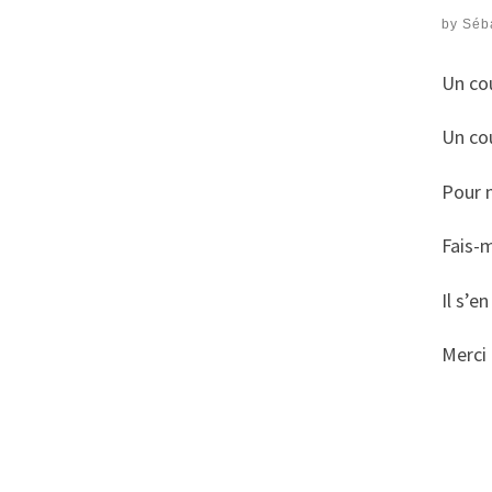
by
Séb
Un cou
Un cou
Pour m
Fais-m
Il s’en
Merci 