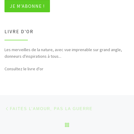
LIVRE D'OR
Les merveilles de la nature, avec vue imprenable sur grand angle,
Bonjour et merci pour tous ces hommages rendus à la nature (faune,
donneurs d'inspirations à tous...
flore,etc...)
Consultez le livre d'or
Parcourir les articles
Article précédent
FAITES L’AMOUR, PAS LA GUERRE
RETOUR À LA LISTE DES