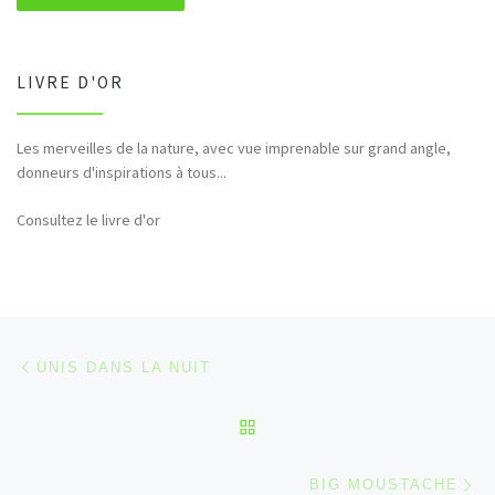
LIVRE D'OR
Les merveilles de la nature, avec vue imprenable sur grand angle,
Bonjour et merci pour tous ces hommages rendus à la nature (faune,
donneurs d'inspirations à tous...
flore,etc...)
Consultez le livre d'or
Parcourir les articles
Article précédent
UNIS DANS LA NUIT
RETOUR À LA LISTE DES
Ar
BIG MOUSTACHE