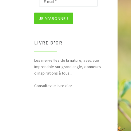
LIVRE D'OR
Les merveilles de la nature, avec vue
Bonjour et merci pour tous ces
imprenable sur grand angle, donneurs
hommages rendus à la nature (faune,
d'inspirations à tous...
flore,etc...)
Consultez le livre d'or