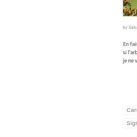
by
Séb
En fai
si l’a
je ne
Car
Sig