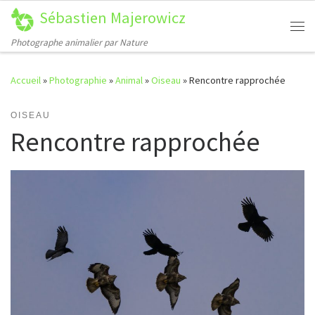
Sébastien Majerowicz
Passer au contenu
Me
Photographe animalier par Nature
Accueil
»
Photographie
»
Animal
»
Oiseau
»
Rencontre rapprochée
OISEAU
Rencontre rapprochée