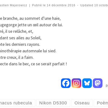
astien Majerowicz
|
Publié le
14 décembre 2016
-
Updated
10 octob
ne branche, au sommet d’une haie,
gegorge jette un œil autour de lui.
é, il se relâche, et,
ant ses ailes au Soleil,
te les derniers rayons.
inothérapie automnale lui sied.
tre creux, il a faim.
ecte dans le bec, ce se serait parfait !
P
thacus rubecula
Nikon D5300
Oiseau
Poè