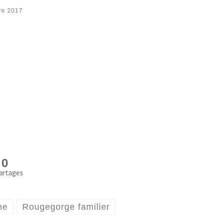
re 2017
0
artages
me
Rougegorge familier