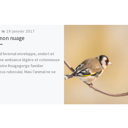
é le
19 janvier 2017
mon nuage
id hivernal enveloppe, endort et
ne ambiance légère et cotonneuse
otre Rougegorge familier
acus rubecula). Mais l’animal ne se