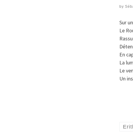
by
Séb
Sur u
Le Rou
Rassur
Détend
En cap
La lum
Le ven
Un ins
Eri