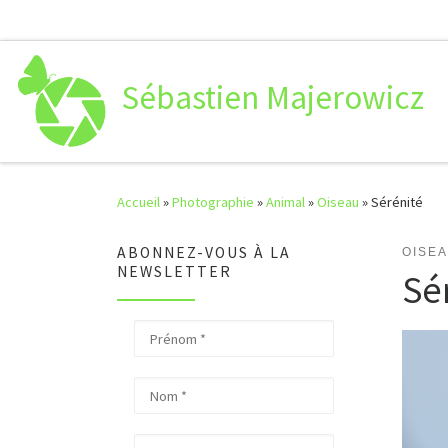
Passer au contenu
Sébastien Majerowicz
Accueil
»
Photographie
»
Animal
»
Oiseau
»
Sérénité
ABONNEZ-VOUS À LA
OISE
NEWSLETTER
Sé