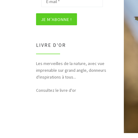
LIVRE D'OR
Les merveilles de la nature, avec vue
Bonjour et merci pour tous ces
imprenable sur grand angle, donneurs
hommages rendus à la nature (faune,
d'inspirations à tous...
flore,etc...)
Consultez le livre d'or