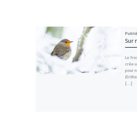
Publi
Sur 
Le fro
crée u
pour n
(Erith
[…]