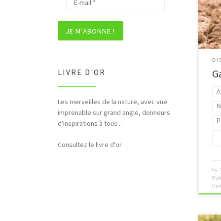
[…]
OI
G
LIVRE D'OR
A
Les merveilles de la nature, avec vue
N
imprenable sur grand angle, donneurs
P
d'inspirations à tous...
Consultez le livre d'or
by
Pub
Up