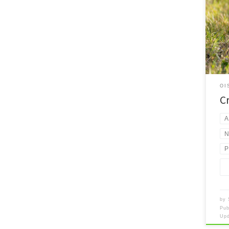
[…]
OI
C
A
N
P
by
Pub
Up