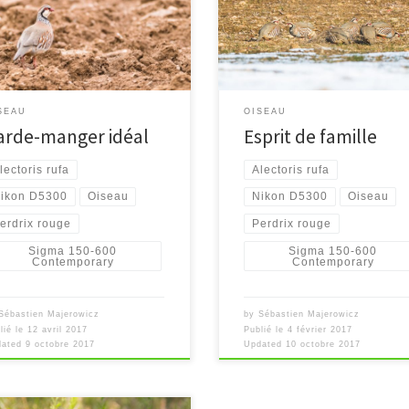
[…]
SEAU
OISEAU
arde-manger idéal
Esprit de famille
lectoris rufa
Alectoris rufa
ikon D5300
Oiseau
Nikon D5300
Oiseau
erdrix rouge
Perdrix rouge
Sigma 150-600
Sigma 150-600
Contemporary
Contemporary
Sébastien Majerowicz
by
Sébastien Majerowicz
lié le
12 avril 2017
Publié le
4 février 2017
dated
9 octobre 2017
Updated
10 octobre 2017