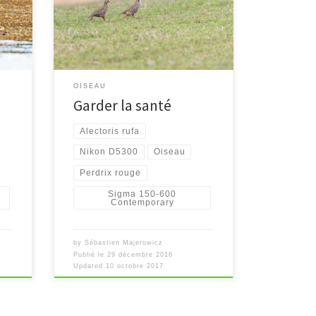
[…]
OISEAU
Garder la santé
Alectoris rufa
Nikon D5300
Oiseau
Perdrix rouge
Sigma 150-600
Contemporary
by
Sébastien Majerowicz
Publié le
29 décembre 2016
Updated
10 octobre 2017