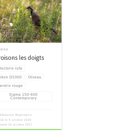
SEAU
roisons les doigts
lectoris rufa
ikon D5300
Oiseau
erdrix rouge
Sigma 150-600
Contemporary
Sébastien Majerowicz
lié le
5 octobre 2016
dated
10 octobre 2017