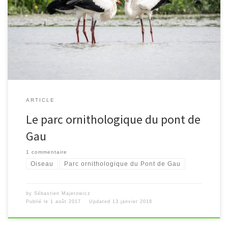
[…]
ARTICLE
Le parc ornithologique du pont de
Gau
1 commentaire
Oiseau
Parc ornithologique du Pont de Gau
by
Sébastien Majerowicz
Publié le
1 août 2017
Updated
13 janvier 2018