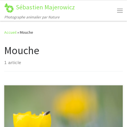
Sébastien Majerowicz
Passer au contenu
Me
Photographe animalier par Nature
Accueil
»
Mouche
Mouche
1 article
[…]