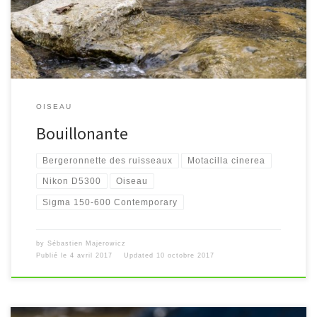
OISEAU
Bouillonante
Bergeronnette des ruisseaux
Motacilla cinerea
Nikon D5300
Oiseau
Sigma 150-600 Contemporary
by
Sébastien Majerowicz
Publié le
4 avril 2017
Updated
10 octobre 2017