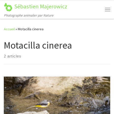
Sébastien Majerowicz
Passer au contenu
Me
Photographe animalier par Nature
Accueil
»
Motacilla cinerea
Motacilla cinerea
2 articles
[…]