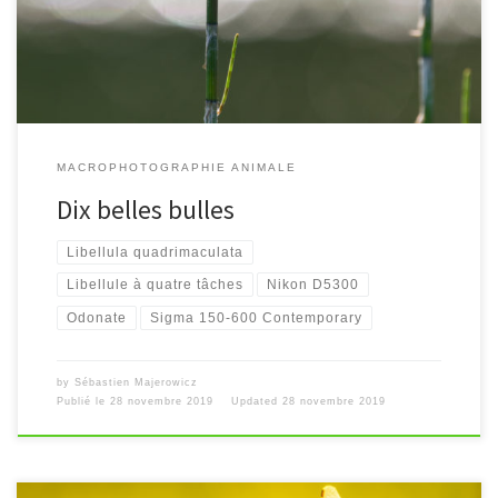
MACROPHOTOGRAPHIE ANIMALE
Dix belles bulles
Libellula quadrimaculata
Libellule à quatre tâches
Nikon D5300
Odonate
Sigma 150-600 Contemporary
by
Sébastien Majerowicz
Publié le
28 novembre 2019
Updated
28 novembre 2019