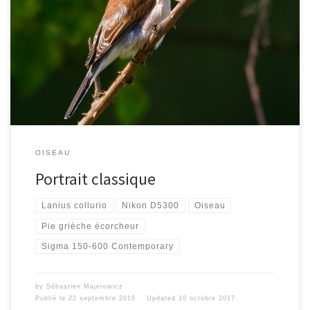
[…]
OISEAU
Portrait classique
Lanius collurio
Nikon D5300
Oiseau
Pie grièche écorcheur
Sigma 150-600 Contemporary
by
Sébastien Majerowicz
Publié le
22 septembre 2016
Updated
10 octobre 2017