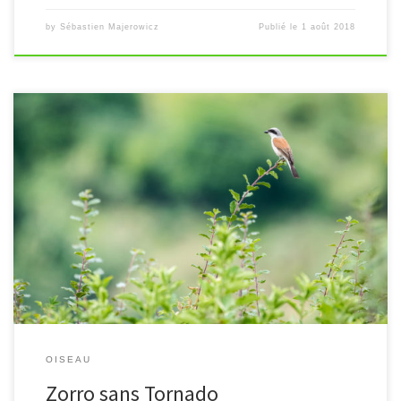
by
Sébastien Majerowicz
Publié le
1 août 2018
[…]
OISEAU
Zorro sans Tornado