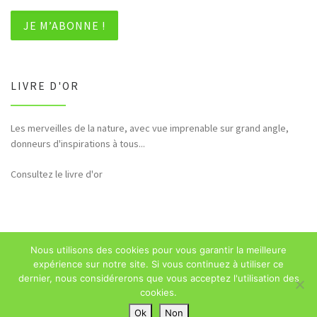
LIVRE D'OR
Les merveilles de la nature, avec vue imprenable sur grand angle,
Bonjour et merci pour tous ces hommages rendus à la nature (faune,
donneurs d'inspirations à tous...
flore,etc...)
Consultez le livre d'or
Nous utilisons des cookies pour vous garantir la meilleure
© 2026
Sébastien Majerowicz
–
Mentions légales
– Tous droits
expérience sur notre site. Si vous continuez à utiliser ce
réservés
dernier, nous considérerons que vous acceptez l'utilisation des
cookies.
Ok
Non