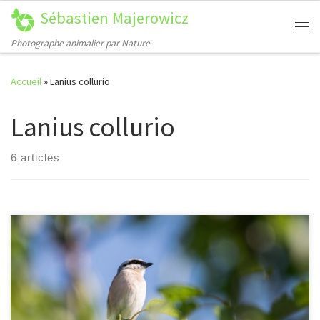
Sébastien Majerowicz
Passer au contenu
Me
Photographe animalier par Nature
Accueil
»
Lanius collurio
Lanius collurio
6 articles
[…]