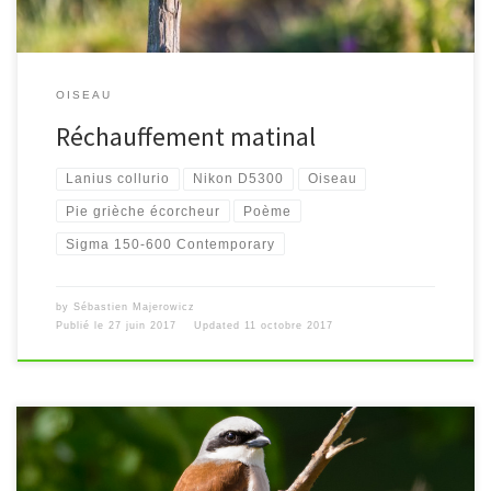
OISEAU
Réchauffement matinal
Lanius collurio
Nikon D5300
Oiseau
Pie grièche écorcheur
Poème
Sigma 150-600 Contemporary
by
Sébastien Majerowicz
Publié le
27 juin 2017
Updated
11 octobre 2017