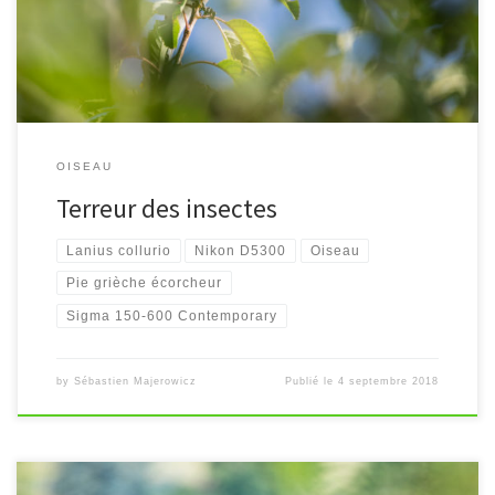
OISEAU
Terreur des insectes
Lanius collurio
Nikon D5300
Oiseau
Pie grièche écorcheur
Sigma 150-600 Contemporary
by
Sébastien Majerowicz
Publié le
4 septembre 2018