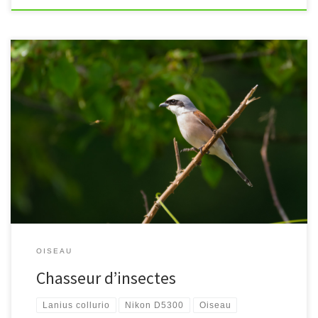
[…]
OISEAU
Chasseur d’insectes
Lanius collurio
Nikon D5300
Oiseau