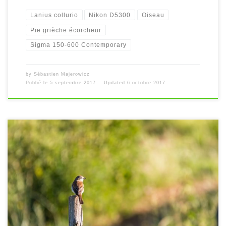
Lanius collurio
Nikon D5300
Oiseau
Pie grièche écorcheur
Sigma 150-600 Contemporary
by
Sébastien Majerowicz
Publié le
5 septembre 2017
Updated
6 octobre 2017
[…]