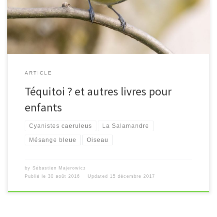
ARTICLE
Téquitoi ? et autres livres pour
enfants
Cyanistes caeruleus
La Salamandre
Mésange bleue
Oiseau
by
Sébastien Majerowicz
Publié le
30 août 2016
Updated
15 décembre 2017