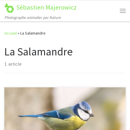
Sébastien Majerowicz
Passer au contenu
Me
Photographe animalier par Nature
Accueil
»
La Salamandre
La Salamandre
1 article
[…]