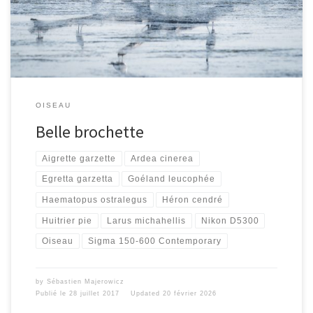
OISEAU
Belle brochette
Aigrette garzette
Ardea cinerea
Egretta garzetta
Goéland leucophée
Haematopus ostralegus
Héron cendré
Huitrier pie
Larus michahellis
Nikon D5300
Oiseau
Sigma 150-600 Contemporary
by
Sébastien Majerowicz
Publié le
28 juillet 2017
Updated
20 février 2026