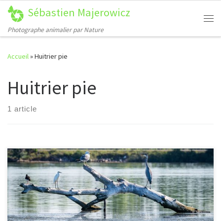
Sébastien Majerowicz
Passer au contenu
Me
Photographe animalier par Nature
Accueil
»
Huitrier pie
Huitrier pie
1 article
[…]