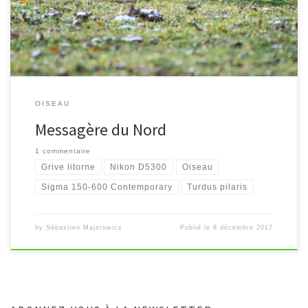
OISEAU
Messagère du Nord
1 commentaire
Grive litorne
Nikon D5300
Oiseau
Sigma 150-600 Contemporary
Turdus pilaris
by
Sébastien Majerowicz
Publié le
8 décembre 2017