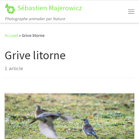
Sébastien Majerowicz
Passer au contenu
Me
Photographe animalier par Nature
Accueil
»
Grive litorne
Grive litorne
1 article
[…]