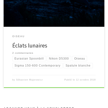
OISEAU
Éclats lunaires
2 commentaires
Eurasian Spoonbill
Nikon D5300
Oiseau
Sigma 150-600 Contemporary
Spatule blanche
by
Sébastien Majerowicz
Publié le
12 octobre 2018