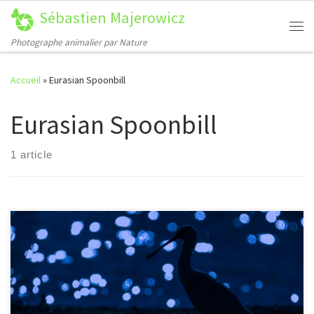
Sébastien Majerowicz
Passer au contenu
Me
Photographe animalier par Nature
Accueil
»
Eurasian Spoonbill
Eurasian Spoonbill
1 article
[…]