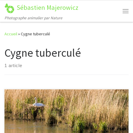
Sébastien Majerowicz
Passer au contenu
Me
Photographe animalier par Nature
Accueil
»
Cygne tuberculé
Cygne tuberculé
1 article
[…]