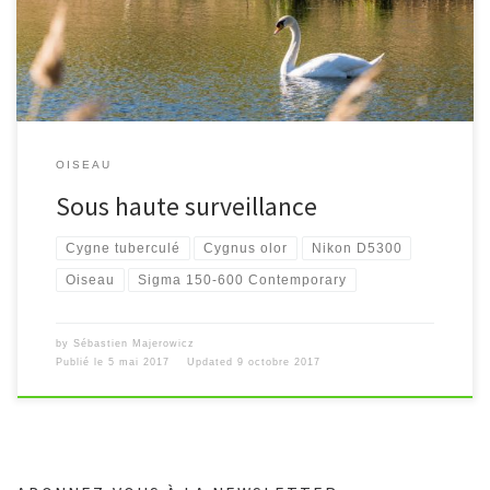
OISEAU
Sous haute surveillance
Cygne tuberculé
Cygnus olor
Nikon D5300
Oiseau
Sigma 150-600 Contemporary
by
Sébastien Majerowicz
Publié le
5 mai 2017
Updated
9 octobre 2017