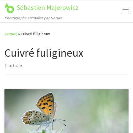
Sébastien Majerowicz
Passer au contenu
Me
Photographe animalier par Nature
Accueil
»
Cuivré fuligineux
Cuivré fuligineux
1 article
[…]