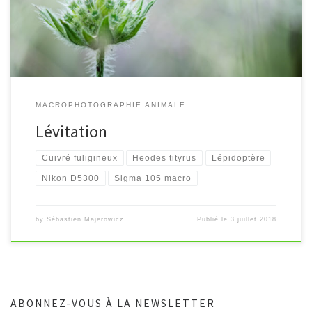
MACROPHOTOGRAPHIE ANIMALE
Lévitation
Cuivré fuligineux
Heodes tityrus
Lépidoptère
Nikon D5300
Sigma 105 macro
by
Sébastien Majerowicz
Publié le
3 juillet 2018
ABONNEZ-VOUS À LA NEWSLETTER