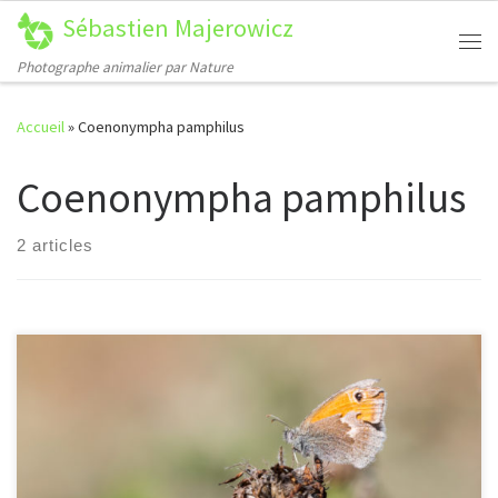
Sébastien Majerowicz
Passer au contenu
Me
Photographe animalier par Nature
Accueil
»
Coenonympha pamphilus
Coenonympha pamphilus
2 articles
[…]