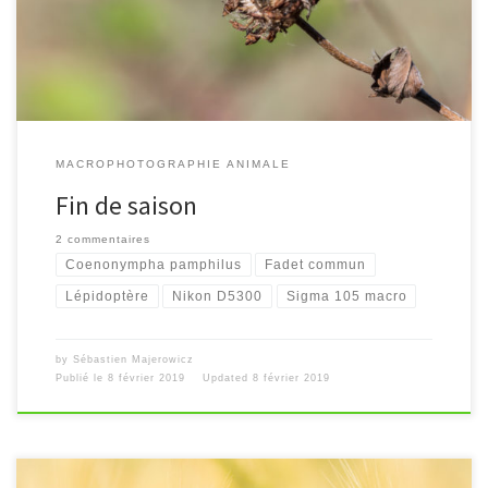
MACROPHOTOGRAPHIE ANIMALE
Fin de saison
2 commentaires
Coenonympha pamphilus
Fadet commun
Lépidoptère
Nikon D5300
Sigma 105 macro
by
Sébastien Majerowicz
Publié le
8 février 2019
Updated
8 février 2019