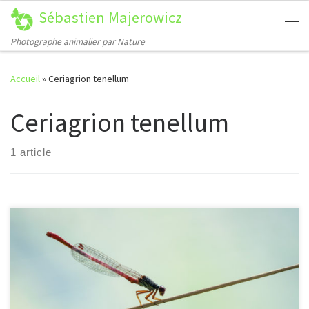
Sébastien Majerowicz
Passer au contenu
Me
Photographe animalier par Nature
Accueil
»
Ceriagrion tenellum
Ceriagrion tenellum
1 article
[…]