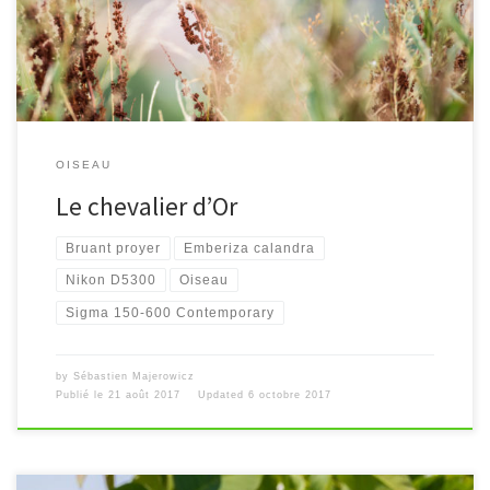
OISEAU
Le chevalier d’Or
Bruant proyer
Emberiza calandra
Nikon D5300
Oiseau
Sigma 150-600 Contemporary
by
Sébastien Majerowicz
Publié le
21 août 2017
Updated
6 octobre 2017