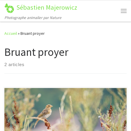
Sébastien Majerowicz
Passer au contenu
Me
Photographe animalier par Nature
Accueil
»
Bruant proyer
Bruant proyer
2 articles
[…]