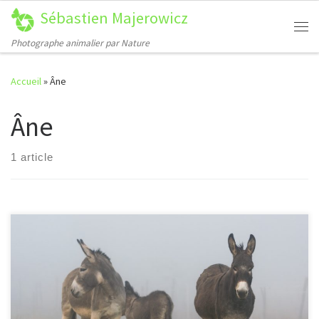
Sébastien Majerowicz
Passer au contenu
Me
Photographe animalier par Nature
Accueil
»
Âne
Âne
1 article
[…]