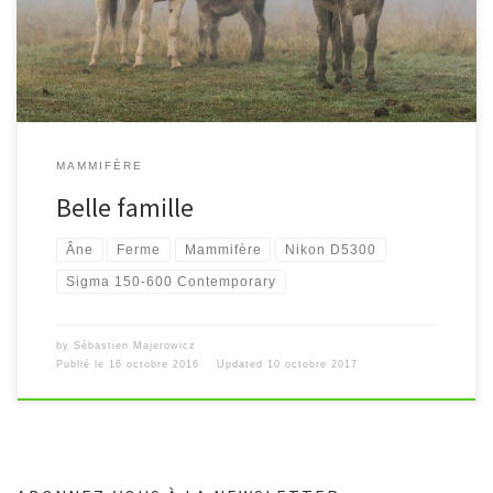
MAMMIFÈRE
Belle famille
Âne
Ferme
Mammifère
Nikon D5300
Sigma 150-600 Contemporary
by
Sébastien Majerowicz
Publié le
16 octobre 2016
Updated
10 octobre 2017