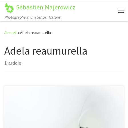
Sébastien Majerowicz
Passer au contenu
Me
Photographe animalier par Nature
Accueil
»
Adela reaumurella
Adela reaumurella
1 article
[…]