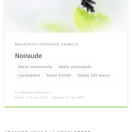
MACROPHOTOGRAPHIE ANIMALE
Noiraude
Adela reaumurella
Adèle verdoyante
Lépidoptère
Nikon D5300
Sigma 105 macro
by
Sébastien Majerowicz
Publié le
21 juin 2019
Updated
21 juin 2019