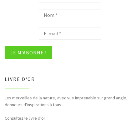
LIVRE D'OR
Les merveilles de la nature, avec vue imprenable sur grand angle,
Bonjour et merci pour tous ces hommages rendus à la nature (faune,
donneurs d'inspirations à tous...
flore,etc...)
Consultez le livre d'or