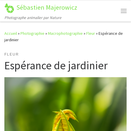
Sébastien Majerowicz
Passer au contenu
Me
Photographe animalier par Nature
Accueil
»
Photographie
»
Macrophotographie
»
Fleur
»
Espérance de
jardinier
FLEUR
Espérance de jardinier