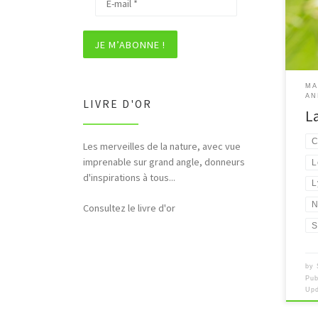
[…]
MA
AN
LIVRE D'OR
La
C
Les merveilles de la nature, avec vue
imprenable sur grand angle, donneurs
L
d'inspirations à tous...
L
N
Consultez le livre d'or
S
by
Pub
Up