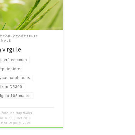
CROPHOTOGRAPHIE
IMALE
 virgule
uivré commun
épidoptère
ycaena phlaeas
ikon D5300
igma 105 macro
Sébastien Majerowicz
lié le
19 juillet 2019
dated
19 juillet 2019