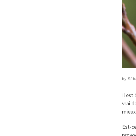
by
Séb
Il est
vrai d
mieux 
Est-ce
provo