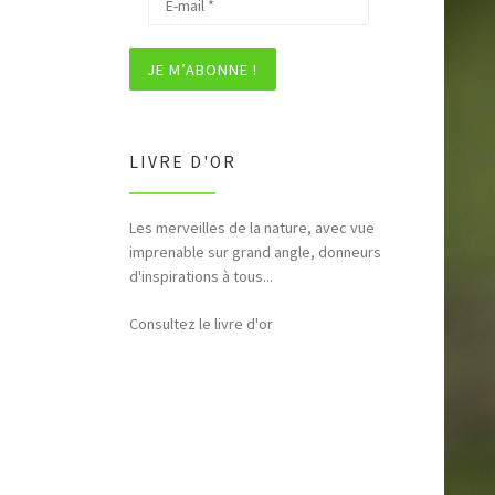
LIVRE D'OR
Bonjour et merci pour tous ces
hommages rendus à la nature (faune,
flore,etc...)
Consultez le livre d'or