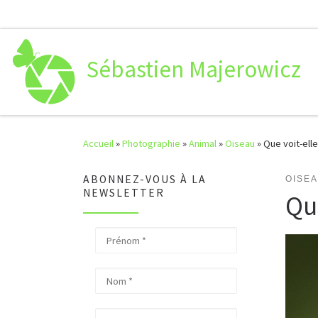
Passer au contenu
Sébastien Majerowicz
Accueil
»
Photographie
»
Animal
»
Oiseau
»
Que voit-elle
ABONNEZ-VOUS À LA
OISE
NEWSLETTER
Que