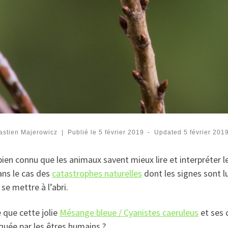
astien Majerowicz
|
Publié le
5 février 2019
-
Updated
5 février 201
 bien connu que les animaux savent mieux lire et interpréter 
ans le cas des
catastrophes naturelles
dont les signes sont l
se mettre à l’abri.
 que cette jolie
Mésange bleue / Cyanistes caeruleus
et ses 
quée par les êtres humains ?