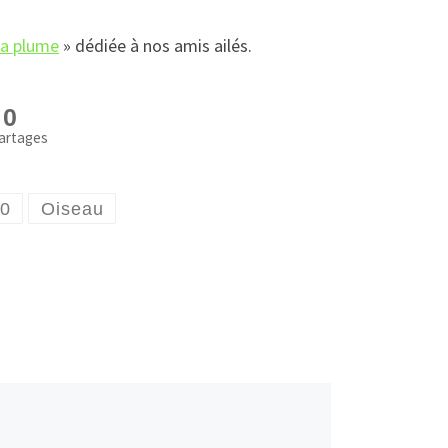
la plume
» dédiée à nos amis ailés.
0
artages
00
Oiseau