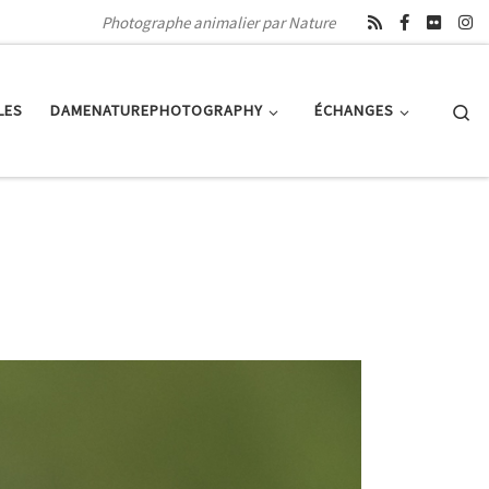
Photographe animalier par Nature
Se
LES
DAMENATUREPHOTOGRAPHY
ÉCHANGES