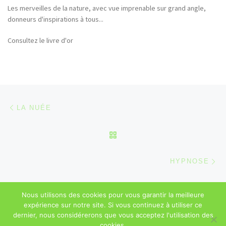
Les merveilles de la nature, avec vue imprenable sur grand angle,
donneurs d'inspirations à tous...
Consultez le livre d'or
Parcourir les articles
Article précédent
LA NUÉE
RETOUR À LA LISTE DES
Ar
HYPNOSE
Nous utilisons des cookies pour vous garantir la meilleure
© 2026
Sébastien Majerowicz
–
Mentions légales
– Tous droits
expérience sur notre site. Si vous continuez à utiliser ce
réservés
dernier, nous considérerons que vous acceptez l'utilisation des
cookies.