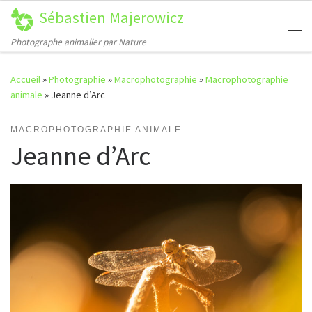
Sébastien Majerowicz
Passer au contenu
Me
Photographe animalier par Nature
Accueil
»
Photographie
»
Macrophotographie
»
Macrophotographie
animale
»
Jeanne d’Arc
MACROPHOTOGRAPHIE ANIMALE
Jeanne d’Arc