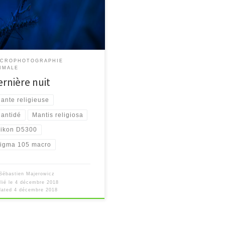
CROPHOTOGRAPHIE
IMALE
ernière nuit
ante religieuse
antidé
Mantis religiosa
ikon D5300
igma 105 macro
Sébastien Majerowicz
lié le
4 décembre 2018
dated
4 décembre 2018