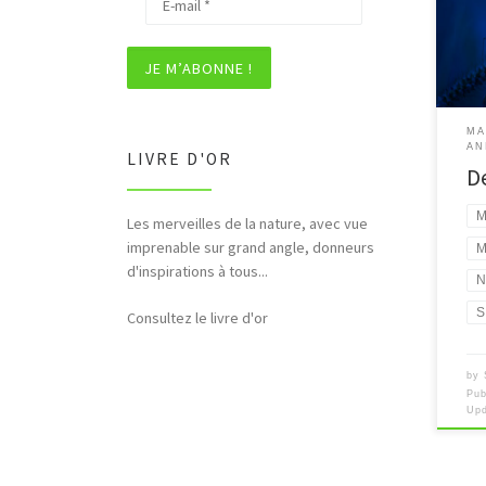
[…]
MA
AN
LIVRE D'OR
D
M
Les merveilles de la nature, avec vue
imprenable sur grand angle, donneurs
M
d'inspirations à tous...
N
S
Consultez le livre d'or
by
Pub
Up