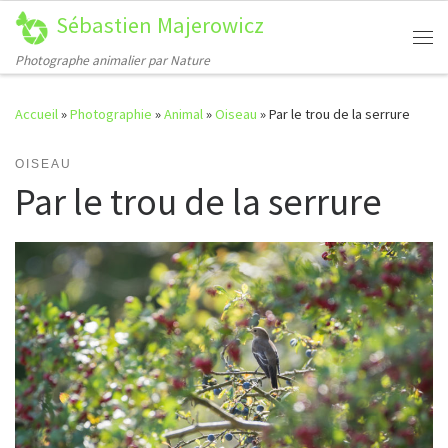
Sébastien Majerowicz
Passer au contenu
Me
Photographe animalier par Nature
Accueil
»
Photographie
»
Animal
»
Oiseau
»
Par le trou de la serrure
OISEAU
Par le trou de la serrure