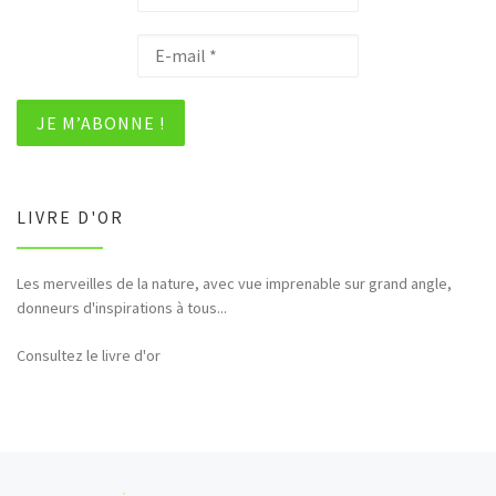
LIVRE D'OR
Les merveilles de la nature, avec vue imprenable sur grand angle,
Bonjour et merci pour tous ces hommages rendus à la nature (faune,
donneurs d'inspirations à tous...
flore,etc...)
Consultez le livre d'or
Parcourir les articles
Article précédent