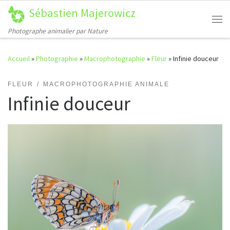
Sébastien Majerowicz
Passer au contenu
Me
Photographe animalier par Nature
Accueil
»
Photographie
»
Macrophotographie
»
Fleur
»
Infinie douceur
FLEUR
MACROPHOTOGRAPHIE ANIMALE
Infinie douceur