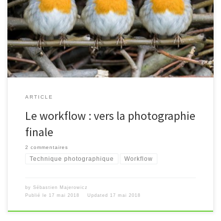
[…]
ARTICLE
Le workflow : vers la photographie
finale
2 commentaires
Technique photographique
Workflow
by
Sébastien Majerowicz
Publié le
17 mai 2018
Updated
17 mai 2018