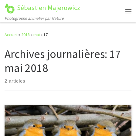
Sébastien Majerowicz
Passer au contenu
Me
Photographe animalier par Nature
Accueil
»
2018
»
mai
»
17
Archives journalières:
17
mai 2018
2 articles