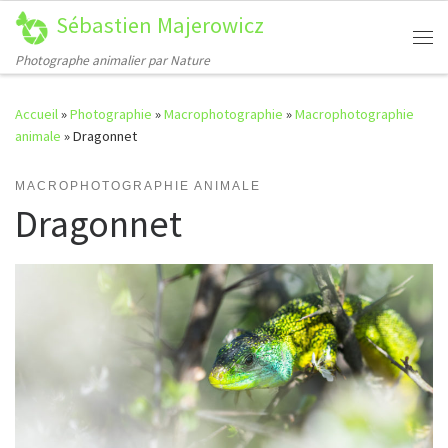
Sébastien Majerowicz
Passer au contenu
Me
Photographe animalier par Nature
Accueil
»
Photographie
»
Macrophotographie
»
Macrophotographie
animale
»
Dragonnet
MACROPHOTOGRAPHIE ANIMALE
Dragonnet