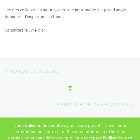
Les merveilles de la nature, avec vue imprenable sur grand angle,
Bonjour et merci pour tous ces hommages rendus à la nature (faune,
donneurs d'inspirations à tous...
flore,etc...)
Consultez le livre d'or
Parcourir les articles
Article précédent
ROMÉO ET SÉLÈNE
RETOUR À LA LISTE DES
Ar
PEINTURE DE DAME NATURE
Nous utilisons des cookies pour vous garantir la meilleure
© 2026
Sébastien Majerowicz
–
Mentions légales
– Tous droits
expérience sur notre site. Si vous continuez à utiliser ce
réservés
dernier, nous considérerons que vous acceptez l'utilisation des