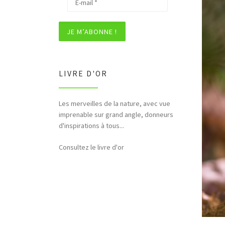
LIVRE D'OR
Les merveilles de la nature, avec vue
Bonjour et merci pour tous ces
imprenable sur grand angle, donneurs
hommages rendus à la nature (faune,
d'inspirations à tous...
flore,etc...)
Consultez le livre d'or