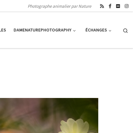
Photographe animalier par Nature
Se
LES
DAMENATUREPHOTOGRAPHY
ÉCHANGES