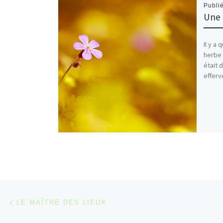
Publi
Une 
Il y a
herbe 
était 
efferv
Parcourir les articles
Article précédent
LE MAÎTRE DES LIEUX