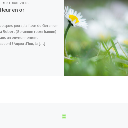
é le
31 mai 2018
fleur en or
 quelques jours, la fleur du Géranium
à Robert (Geranium robertianum)
dans un environnement
escent ! Aujourd’hui, la […]
RETOUR À LA LISTE DES