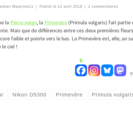
astien Majerowicz
|
Publié le
12 avril 2018
|
2 commentaires
e la
Perce-neige
, la
Primevère
(Primula vulgaris) fait partie
nte. Mais que de différences entre ces deux premières fleur
core faible et pointe vers le bas. La Primevère est, elle, un 
 le ciel !
6
P
ur
Nikon D5300
Primevère
Primula vulgari