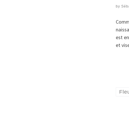
by
Séb
Comm
naissa
est en
et vise
Fle