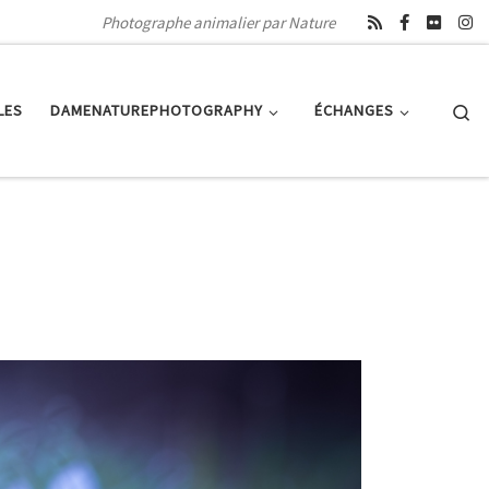
Photographe animalier par Nature
Se
LES
DAMENATUREPHOTOGRAPHY
ÉCHANGES