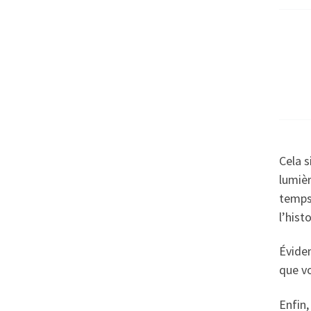
Cela s
lumièr
temps 
l’hist
Évidem
que vo
Enfin,