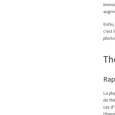
immobi
augme
Enfin,
c’est 
photo
Th
Rap
La plu
de thé
cas d’
(therm