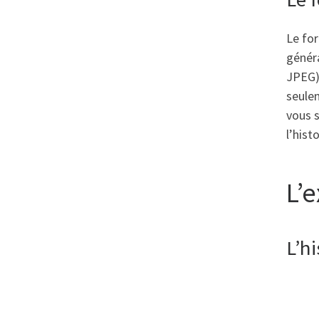
Le fo
généra
JPEG)
seulem
vous 
l’his
L’
L’h