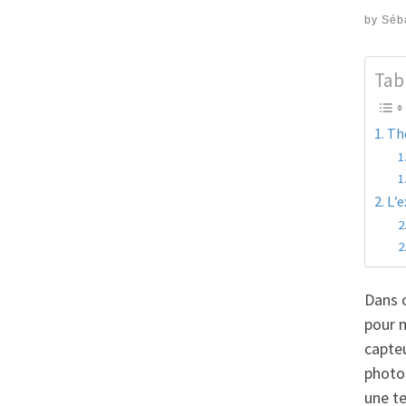
by
Séb
Tab
Thé
L’
Dans c
pour m
capteu
photog
une te