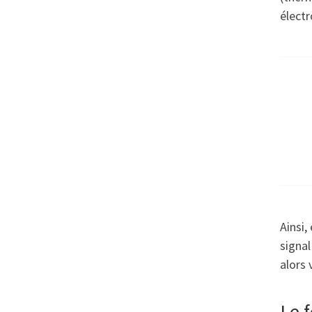
électr
Ainsi,
signal
alors 
Le 