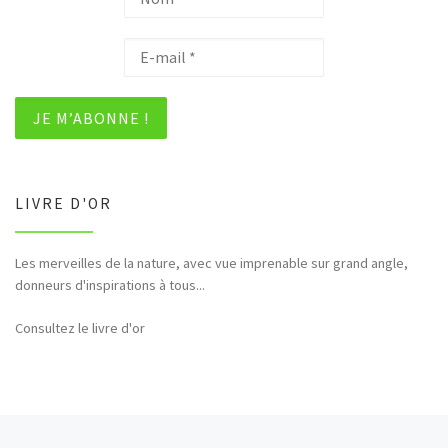
LIVRE D'OR
Les merveilles de la nature, avec vue imprenable sur grand angle,
Bonjour et merci pour tous ces hommages rendus à la nature (faune,
donneurs d'inspirations à tous...
flore,etc...)
Consultez le livre d'or
Article précédent