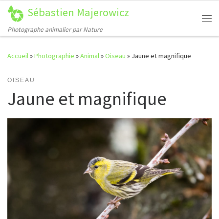
Sébastien Majerowicz
Passer au contenu
Me
Photographe animalier par Nature
Accueil
»
Photographie
»
Animal
»
Oiseau
»
Jaune et magnifique
OISEAU
Jaune et magnifique